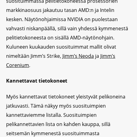
suosituimmassa pelitietokoneessa prosessorien
markkinaosuus jakautuu tasan AMD:n ja Intelin
kesken. Näytönohjaimissa NVIDIA on puolestaan
vahvasti niskanpäällä, sillä vain yhdessä kymmenestä
pelitietokoneesta on sisällä AMD-näytönohjain.
Kuluneen kuukauden suosituimmat mallit olivat
nimeltään Jimm’s Strike,
Jimm’s Neoda
ja
Jimm’s
Corenium
.
Kannettavat tietokoneet
Myös kannettavat tietokoneet yleistyvät pelikoneina
jatkuvasti. Tämä näkyy myös suosituimpien
kannettaviemme listalla. Suosituimpien
pelikannettavien lista on kahden kauppa, sillä
seitsemän kymmenestä suosituimmasta