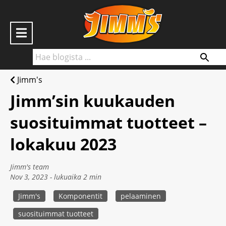
S
k
i
p
t
Jimm's
o
Home
Jimm’sin kuukauden
c
o
suosituimmat tuotteet –
Behind the scenes
n
lokakuu 2023
t
Jimm’s B2B
e
Jimm's team
n
Nov 3, 2023 - lukuaika
2
min
Jimm’s verkkokauppaan
t
Jimm's
Komponentit
pelaaminen
suosituimmat tuotteet