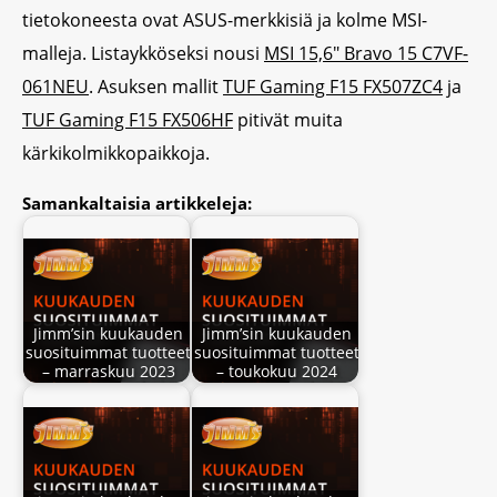
tietokoneesta ovat ASUS-merkkisiä ja kolme MSI-
malleja. Listaykköseksi nousi
MSI 15,6″ Bravo 15 C7VF-
061NEU
. Asuksen mallit
TUF Gaming F15 FX507ZC4
ja
TUF Gaming F15 FX506HF
pitivät muita
kärkikolmikkopaikkoja.
Samankaltaisia artikkeleja:
Jimm’sin kuukauden
Jimm’sin kuukauden
suosituimmat tuotteet
suosituimmat tuotteet
– marraskuu 2023
– toukokuu 2024