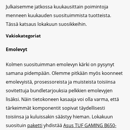
Julkaisemme jatkossa kuukausittain poimintoja
menneen kuukauden suosituimmista tuotteista.
Tässä katsaus lokakuun suosikkeihin.
Vakiokategoriat
Emolevyt
Kolmen suosituimman emolevyn kärki on pysynyt
samana pidempään. Olemme pitkään myös koonneet
emolevyistä, prosessoreista ja muisteista toisiinsa
sovitettuja bundletarjouksia pelkkien emolevyjen
lisäksi. Näin tietokoneen kasaaja voi olla varma, että
tärkeimmät komponentit sopivat täydellisesti
toisiinsa ja kuluissakin säästyy hieman. Lokakuun
suosituin
paketti
yhdistää
Asus TUF GAMING
B650
-