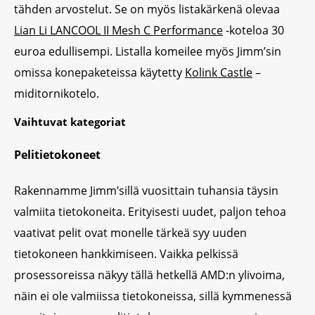
tähden arvostelut. Se on myös listakärkenä olevaa
Lian Li LANCOOL II Mesh C Performance
-koteloa 30
euroa edullisempi. Listalla komeilee myös Jimm’sin
omissa konepaketeissa käytetty
Kolink Castle
–
miditornikotelo.
Vaihtuvat kategoriat
Pelitietokoneet
Rakennamme Jimm’sillä vuosittain tuhansia täysin
valmiita tietokoneita. Erityisesti uudet, paljon tehoa
vaativat pelit ovat monelle tärkeä syy uuden
tietokoneen hankkimiseen. Vaikka pelkissä
prosessoreissa näkyy tällä hetkellä AMD:n ylivoima,
näin ei ole valmiissa tietokoneissa, sillä kymmenessä