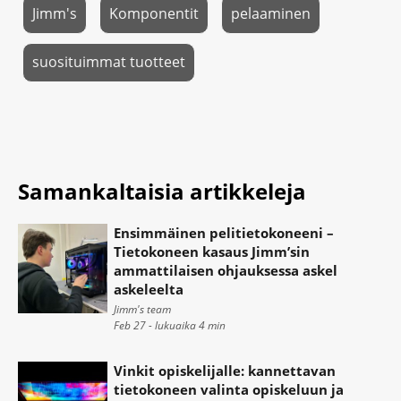
Jimm's
Komponentit
pelaaminen
suosituimmat tuotteet
Samankaltaisia artikkeleja
Ensimmäinen pelitietokoneeni –
Tietokoneen kasaus Jimm’sin
ammattilaisen ohjauksessa askel
askeleelta
Jimm's team
Feb 27 - lukuaika
4
min
Vinkit opiskelijalle: kannettavan
tietokoneen valinta opiskeluun ja