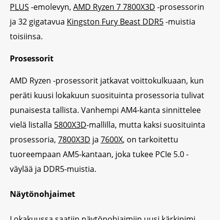
PLUS
-emolevyn,
AMD Ryzen 7 7800X3D
-prosessorin
ja 32 gigatavua
Kingston Fury Beast DDR5
-muistia
toisiinsa.
Prosessorit
AMD Ryzen -prosessorit jatkavat voittokulkuaan, kun
peräti kuusi lokakuun suosituinta prosessoria tulivat
punaisesta tallista. Vanhempi AM4-kanta sinnittelee
vielä listalla
5800X3D
-mallilla, mutta kaksi suosituinta
prosessoria,
7800X3D
ja
7600X
, on tarkoitettu
tuoreempaan AM5-kantaan, joka tukee PCIe 5.0 -
väylää ja DDR5-muistia.
Näytönohjaimet
Lokakuussa saatiin näytönohjaimiin uusi kärkinimi,