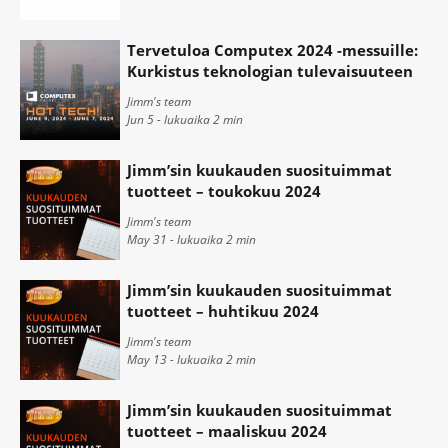
Tervetuloa Computex 2024 -messuille:
Kurkistus teknologian tulevaisuuteen
Jimm's team
Jun 5 - lukuaika
2
min
Jimm’sin kuukauden suosituimmat
tuotteet – toukokuu 2024
Jimm's team
May 31 - lukuaika
2
min
Jimm’sin kuukauden suosituimmat
tuotteet – huhtikuu 2024
Jimm's team
May 13 - lukuaika
2
min
Jimm’sin kuukauden suosituimmat
tuotteet – maaliskuu 2024