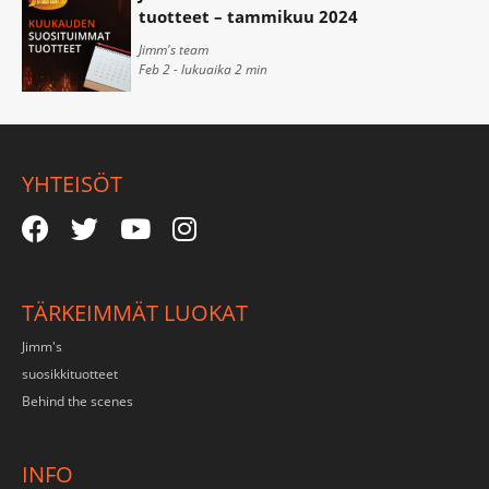
tuotteet – tammikuu 2024
Jimm's team
Feb 2 - lukuaika
2
min
YHTEISÖT
TÄRKEIMMÄT LUOKAT
Jimm's
suosikkituotteet
Behind the scenes
INFO