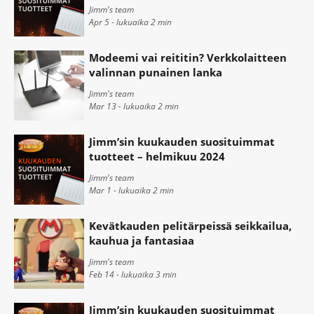
Jimm's team
Apr 5 - lukuaika
2
min
Modeemi vai reititin? Verkkolaitteen
valinnan punainen lanka
Jimm's team
Mar 13 - lukuaika
2
min
Jimm’sin kuukauden suosituimmat
tuotteet – helmikuu 2024
Jimm's team
Mar 1 - lukuaika
2
min
Kevätkauden pelitärpeissä seikkailua,
kauhua ja fantasiaa
Jimm's team
Feb 14 - lukuaika
3
min
Jimm’sin kuukauden suosituimmat