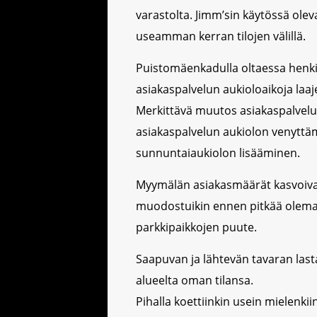
varastolta. Jimm’sin käytössä oleva
useamman kerran tilojen välillä.
Puistomäenkadulla oltaessa henkil
asiakaspalvelun aukioloaikoja laaj
Merkittävä muutos asiakaspalvelu
asiakaspalvelun aukiolon venyttä
sunnuntaiaukiolon lisääminen.
Myymälän asiakasmäärät kasvoiva
muodostuikin ennen pitkää olema
parkkipaikkojen puute.
Saapuvan ja lähtevän tavaran lasta
alueelta oman tilansa.
Pihalla koettiinkin usein mielenki