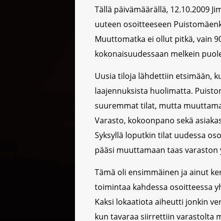
Tällä päivämäärällä, 12.10.2009 J
uuteen osoitteeseen Puistomäenk
Muuttomatka ei ollut pitkä, vain 9
kokonaisuudessaan melkein puole
Uusia tiloja lähdettiin etsimään, k
laajennuksista huolimatta. Puistom
suuremmat tilat, mutta muuttamaan
Varasto, kokoonpano sekä asiakasp
Syksyllä loputkin tilat uudessa o
pääsi muuttamaan taas varaston 
Tämä oli ensimmäinen ja ainut kert
toimintaa kahdessa osoitteessa yh
Kaksi lokaatiota aiheutti jonkin ve
kun tavaraa siirrettiin varastolt