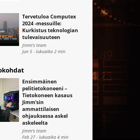
Tervetuloa Computex
2024 -messuille:
Kurkistus teknologian
tulevaisuuteen
Jimm's team
Jun 5 - lukuaika
2
min
okohdat
Ensimmäinen
pelitietokoneeni –
Tietokoneen kasaus
Jimm’sin
ammattilaisen
ohjauksessa askel
askeleelta
Jimm's team
Feb 27 - lukuaika
4
min