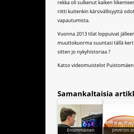
rekka oli sulkenut kaiken liikenteen
riitti kuitenkin kärsivällisyyttä o
vapautumista.
Vuonna 2013 tilat loppuivat jälleen 
muuttokuorma suuntasi tällä kerta
sitten jo nykyhistoriaa ?
Katso videomuistelot Puistomäe
Samankaltaisia artikk
Ensimmäinen
Jimm'sin o