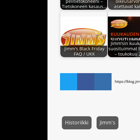
pelitietokoneeni –
oikeusarvo
Tietokoneen kasaus…
asettavat ka
Jimm’sin kuu
Jimm's Black Friday
suosituimmat t
FAQ / UKK
– toukokuu 
https://blog.ji
Historiikki
Jimm's