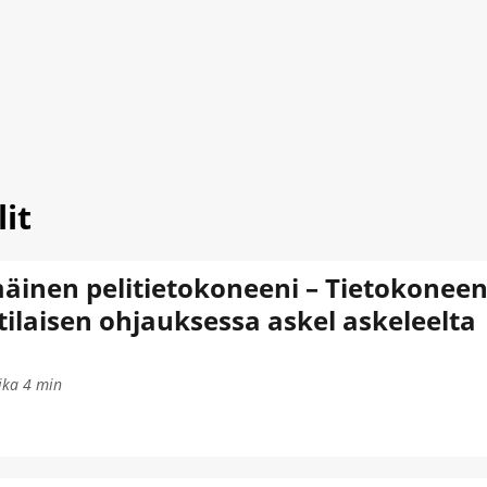
it
inen pelitietokoneeni – Tietokoneen
laisen ohjauksessa askel askeleelta
ika
4
min