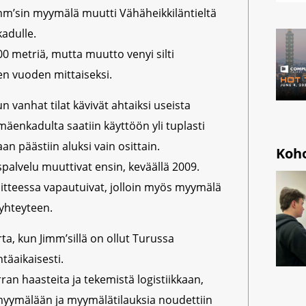
imm’sin myymälä muutti Vähäheikkiläntieltä
adulle.
00 metriä, mutta muutto venyi silti
n vuoden mittaiseksi.
un vanhat tilat kävivät ahtaiksi useista
äenkadulta saatiin käyttöön yli tuplasti
 päästiin aluksi vain osittain.
Koh
alvelu muuttivat ensin, keväällä 2009.
soitteessa vapautuivat, jolloin myös myymälä
yhteyteen.
a, kun Jimm’sillä on ollut Turussa
täaikaisesti.
rran haasteita ja tekemistä logistiikkaan,
a myymälään ja myymälätilauksia noudettiin