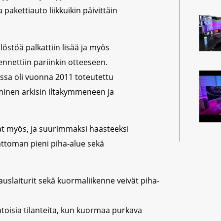
 pakettiauto liikkuikin päivittäin
östöä palkattiin lisää ja myös
ennettiin pariinkin otteeseen.
ssa oli vuonna 2011 toteutettu
minen arkisin iltakymmeneen ja
t myös, ja suurimmaksi haasteeksi
ttoman pieni piha-alue sekä
uslaiturit sekä kuormaliikenne veivät piha-
intoisia tilanteita, kun kuormaa purkava