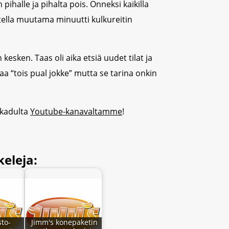
 pihalle ja pihalta pois. Onneksi kaikilla
dotella muutama minuutti kulkureitin
kesken. Taas oli aika etsiä uudet tilat ja
a “tois pual jokke” mutta se tarina onkin
nkadulta
Youtube-kanavaltamme
!
eleja:
sto-
Jimm's konepaketin