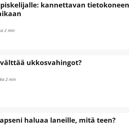
opiskelijalle: kannettavan tietokoneen
aikaan
ka
2
min
välttää ukkosvahingot?
ika
2
min
apseni haluaa laneille, mitä teen?