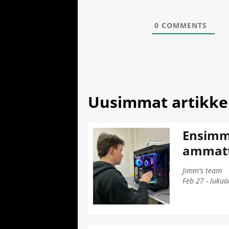
0
COMMENTS
Uusimmat artikkel
Ensimmä
ammatti
Jimm's team
Feb 27 - lukua