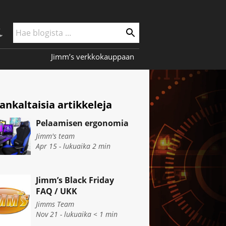
Jimm’s verkkokauppaan
nkaltaisia artikkeleja
Pelaamisen ergonomia
Jimm's team
Apr 15 - lukuaika
2
min
Jimm’s Black Friday
FAQ / UKK
Jimms Team
Nov 21 - lukuaika
< 1
min