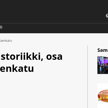
2B
omäenkatu
Sama
storiikki, osa
äenkatu