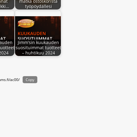
nnat
matka ostoskorista
ikki…
työpöydällesi
kauden
Jimm’sin kuukauden
uotteet
suosituimmat tuotteet
2024
– huhtikuu 2024
mms.fi/ac00/