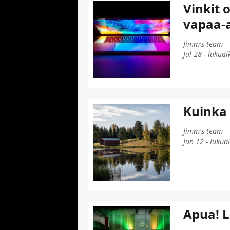
Vinkit 
vapaa-
Jimm's team
Jul 28 - lukuai
Kuinka 
Jimm's team
Jun 12 - lukua
Apua! L