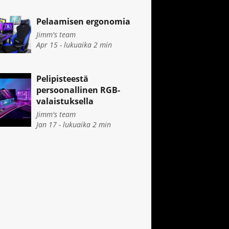
Pelaamisen ergonomia
Jimm's team
Apr 15 - lukuaika
2
min
Pelipisteestä
persoonallinen RGB-
valaistuksella
Jimm's team
Jan 17 - lukuaika
2
min