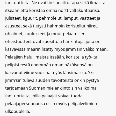
fanituotteita. Ne ovatkin suosittu tapa sekä ilmaista
itseään että koristaa omaa nörttivaltakuntaansa.
Julisteet, figuurit, pehmolelut, lamput, vaatteet ja
asusteet sekä tietysti hahmoin koristellut hiiret,
ohjaimet, kuulokkeet ja muut pelaamisen
oheistuotteet ovat suosittuja hankintoja, joita on
kasvavissa määrin lisätty myös Jimm’sin valikoimaan.
Pelaajien halu ilmaista itseään, koristella työ- tai
pelipisteestä enemmän oman näköisensä on
kasvanut viime vuosina myös länsimaissa. Yksi
Jimm’sin tulevaisuuden tavoitteista onkin pystyä
tarjoamaan Suomen mielenkiintoisin valikoima
fanituotteita, joilla pelaajat voivat tuoda
pelaajapersoonansa esiin myös pelipalvelimien
ulkopuolella.