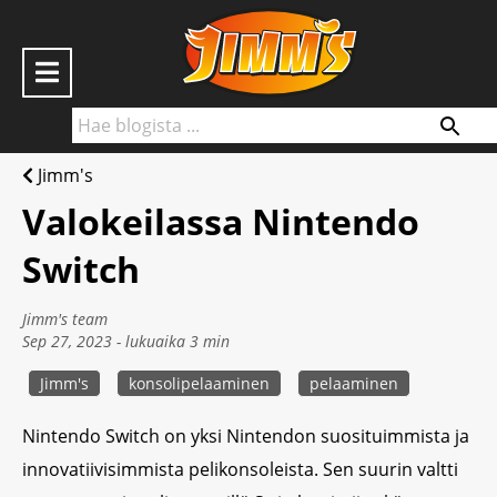
S
k
i
p
t
Jimm's
o
Home
Valokeilassa Nintendo
c
o
Switch
Behind the scenes
n
t
Jimm's team
Jimm’s B2B
Sep 27, 2023 - lukuaika
3
min
e
n
Jimm's
konsolipelaaminen
pelaaminen
Jimm’s verkkokauppaan
t
Nintendo Switch on yksi Nintendon suosituimmista ja
innovatiivisimmista pelikonsoleista. Sen suurin valtti