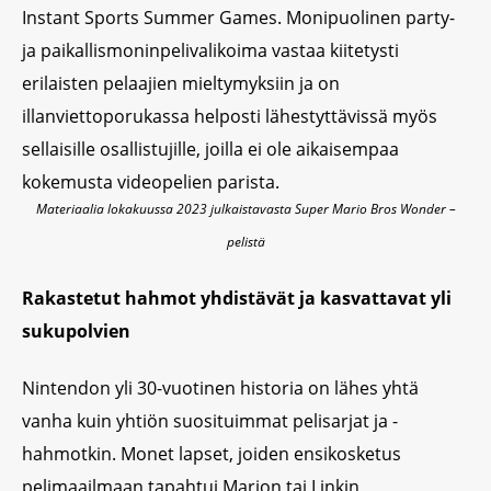
Instant Sports Summer Games. Monipuolinen party-
ja paikallismoninpelivalikoima vastaa kiitetysti
erilaisten pelaajien mieltymyksiin ja on
illanviettoporukassa helposti lähestyttävissä myös
sellaisille osallistujille, joilla ei ole aikaisempaa
kokemusta videopelien parista.
Materiaalia lokakuussa 2023 julkaistavasta Super Mario Bros Wonder –
pelistä
Rakastetut hahmot yhdistävät ja kasvattavat yli
sukupolvien
Nintendon yli 30-vuotinen historia on lähes yhtä
vanha kuin yhtiön suosituimmat pelisarjat ja -
hahmotkin. Monet lapset, joiden ensikosketus
pelimaailmaan tapahtui Marion tai Linkin