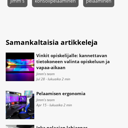
Jimm's
konsolipelaaminen
pelaaminen
Samankaltaisia artikkeleja
Vinkit opiskelijalle: kannettavan
tietokoneen valinta opiskeluun ja
vapaa-aikaan
Jimm's team
Jul 28 - lukuaika
2
min
Pelaamisen ergonomia
Jimm's team
Apr 15 - lukuaika
2
min
Joka pelaajan lahjaopas