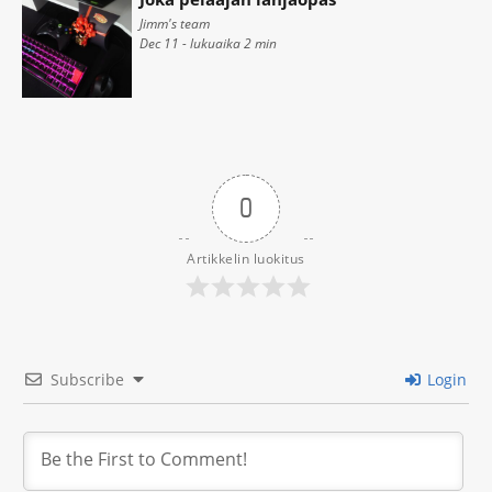
Jimm's team
Dec 11 - lukuaika
2
min
0
Artikkelin luokitus
Subscribe
Login