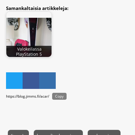
Samankaltaisia artikkeleja:
Valokeilassa
PlayStation 5
https://blog.jimms.fi/acar/