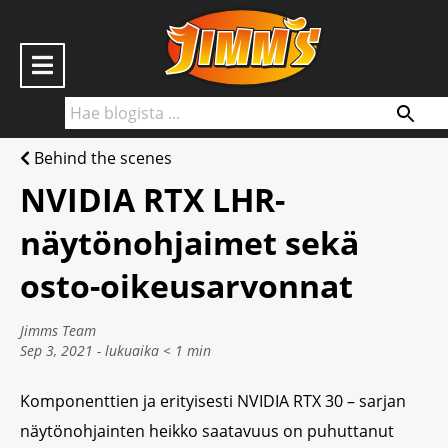
S
k
i
p
t
Behind the scenes
o
Home
NVIDIA RTX LHR-
c
o
näytönohjaimet sekä
Behind the scenes
n
osto-oikeusarvonnat
t
Jimm’s B2B
e
Jimms Team
n
Sep 3, 2021 - lukuaika
< 1
min
Jimm’s verkkokauppaan
t
Komponenttien ja erityisesti NVIDIA RTX 30 – sarjan
näytönohjainten heikko saatavuus on puhuttanut