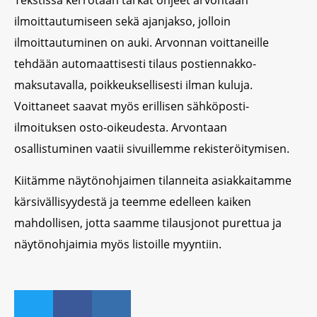
Tekstissä kerrotaan tarkat ohjeet arvontaan
ilmoittautumiseen sekä ajanjakso, jolloin
ilmoittautuminen on auki. Arvonnan voittaneille
tehdään automaattisesti tilaus postiennakko-
maksutavalla, poikkeuksellisesti ilman kuluja.
Voittaneet saavat myös erillisen sähköposti-
ilmoituksen osto-oikeudesta. Arvontaan
osallistuminen vaatii sivuillemme rekisteröitymisen.
Kiitämme näytönohjaimen tilanneita asiakkaitamme
kärsivällisyydestä ja teemme edelleen kaiken
mahdollisen, jotta saamme tilausjonot purettua ja
näytönohjaimia myös listoille myyntiin.